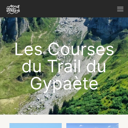
Les Courses
du Trail du
Gypaète