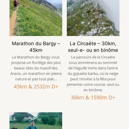
Marathon du Bargy –
La Circaète – 30km,
45km
seul-e- ou en binôme
Le Marathon du Bargy vous
Le parcours de la Circaète
propose un florilège des plus
vous emmènera au sommet
beaux sites du massif des
de l’Aiguille Verte dans l’antre
Aravis, un marathon en pleine
du gypaète barbu, où la neige
nature et pas tout plat…
peut s’inviter à la fête pour
pimenter votre course, seul ou
45km & 2532m D+
en binôme.
30km & 1590m D+